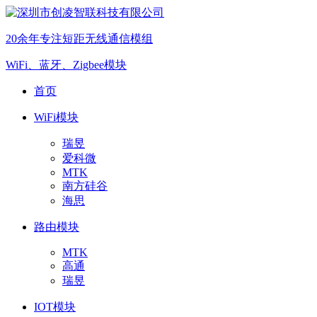
20余年专注短距无线通信模组
WiFi、蓝牙、Zigbee模块
首页
WiFi模块
瑞昱
爱科微
MTK
南方硅谷
海思
路由模块
MTK
高通
瑞昱
IOT模块