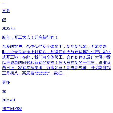
...
更多
05
2025-02
蛇年，开工大吉！开启新征程！
亲爱的客户、合作伙伴及全体员工：新年新气象，万象更新
时！今天是农历正月初八，创凌短距无线通信模组生产厂家正
式开工啦！在此，我们向全体员工、合作伙伴以及广大客户致
以最诚挚的问候和新春的祝福！愿大家在新的一年里，事业蒸
蒸日上，家庭幸福美满，万事如意！新春新气象，开启新征程
正月初八，寓意着“发发发”，象征...
更多
30
2025-01
初二回娘家