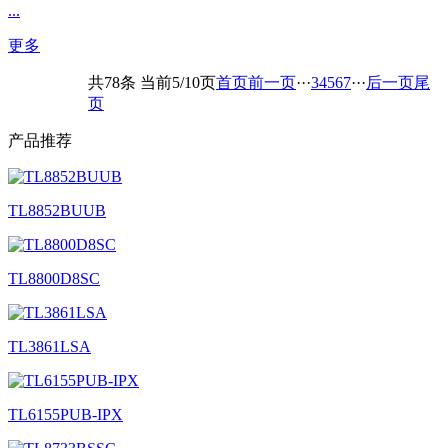
...
更多
共78条 当前5/10页
首页
前一页
···
3
4
5
6
7
···
后一页
尾
页
产品
推荐
TL8852BUUB
TL8800D8SC
TL3861LSA
TL6155PUB-IPX