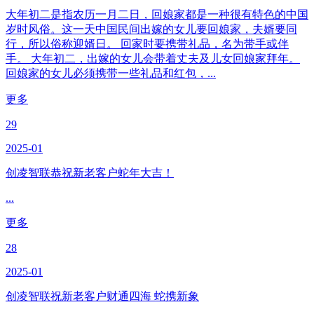
大年初二是指农历一月二日，回娘家都是一种很有特色的中国
岁时风俗。这一天中国民间出嫁的女儿要回娘家，夫婿要同
行，所以俗称迎婿日。 回家时要携带礼品，名为带手或伴
手。 大年初二，出嫁的女儿会带着丈夫及儿女回娘家拜年。
回娘家的女儿必须携带一些礼品和红包，...
更多
29
2025-01
创凌智联恭祝新老客户蛇年大吉！
...
更多
28
2025-01
创凌智联祝新老客户财通四海 蛇携新象