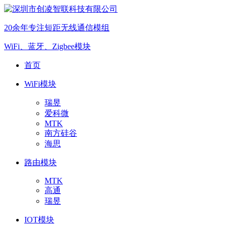
20余年专注短距无线通信模组
WiFi、蓝牙、Zigbee模块
首页
WiFi模块
瑞昱
爱科微
MTK
南方硅谷
海思
路由模块
MTK
高通
瑞昱
IOT模块