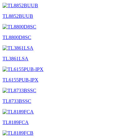
TL8852BUUB
TL8800D8SC
TL3861LSA
TL6155PUB-IPX
TL8733BSSC
TL8189FCA