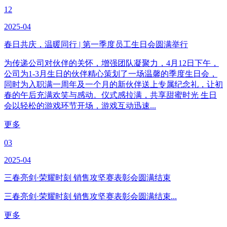
12
2025-04
春日共庆，温暖同行 | 第一季度员工生日会圆满举行
为传递公司对伙伴的关怀，增强团队凝聚力，4月12日下午，
公司为1-3月生日的伙伴精心策划了一场温馨的季度生日会，
同时为入职满一周年及一个月的新伙伴送上专属纪念礼，让初
春的午后充满欢笑与感动。仪式感拉满，共享甜蜜时光 生日
会以轻松的游戏环节开场，游戏互动迅速...
更多
03
2025-04
三春亮剑·荣耀时刻 销售攻坚赛表彰会圆满结束
三春亮剑·荣耀时刻 销售攻坚赛表彰会圆满结束...
更多