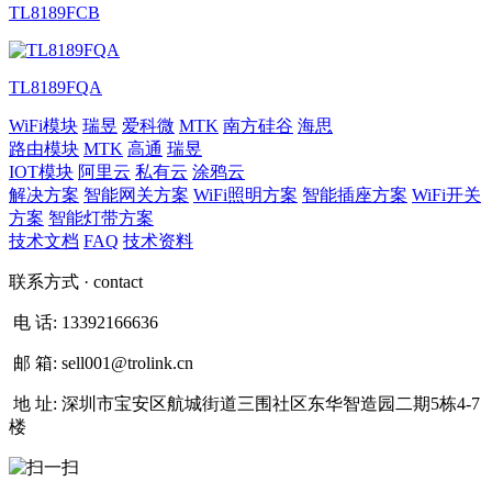
TL8189FCB
TL8189FQA
WiFi模块
瑞昱
爱科微
MTK
南方硅谷
海思
路由模块
MTK
高通
瑞昱
IOT模块
阿里云
私有云
涂鸦云
解决方案
智能网关方案
WiFi照明方案
智能插座方案
WiFi开关
方案
智能灯带方案
技术文档
FAQ
技术资料
联系方式
· contact
电 话:
13392166636
邮 箱:
sell001@trolink.cn
地 址:
深圳市宝安区航城街道三围社区东华智造园二期5栋4-7
楼