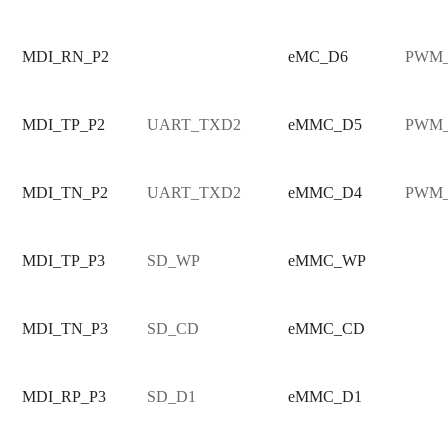
MDI_RN_P2
eMC_D6
PWM
MDI_TP_P2
UART_TXD2
eMMC_D5
PWM
MDI_TN_P2
UART_TXD2
eMMC_D4
PWM
MDI_TP_P3
SD_WP
eMMC_WP
MDI_TN_P3
SD_CD
eMMC_CD
MDI_RP_P3
SD_D1
eMMC_D1