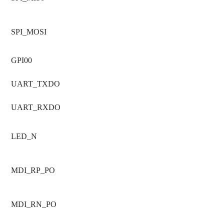
SPI_MOSI
GPI00
UART_TXDO
UART_RXDO
LED_N
MDI_RP_PO
MDI_RN_PO