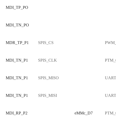
MDI_TP_PO
MDI_TN_PO
MDR_TP_P1
SPIS_CS
PWM
MDI_TN_P1
SPIS_CLK
PTM_
MDI_TN_P1
SPIS_MISO
UART
MDI_TN_P1
SPIS_MISI
UART
MDI_RP_P2
eMMc_D7
PTM