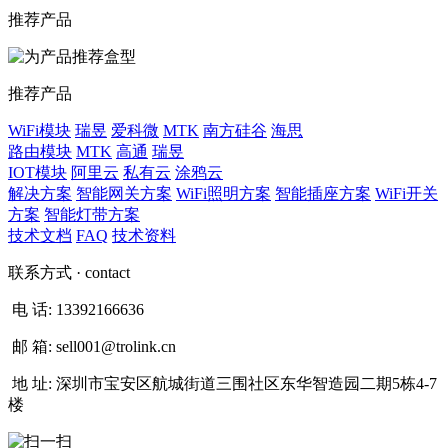
推荐产品
推荐产品
WiFi模块
瑞昱
爱科微
MTK
南方硅谷
海思
路由模块
MTK
高通
瑞昱
IOT模块
阿里云
私有云
涂鸦云
解决方案
智能网关方案
WiFi照明方案
智能插座方案
WiFi开关
方案
智能灯带方案
技术文档
FAQ
技术资料
联系方式
· contact
电 话:
13392166636
邮 箱:
sell001@trolink.cn
地 址:
深圳市宝安区航城街道三围社区东华智造园二期5栋4-7
楼