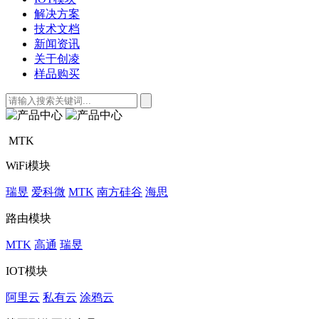
解决方案
技术文档
新闻资讯
关于创凌
样品购买
MTK
WiFi模块
瑞昱
爱科微
MTK
南方硅谷
海思
路由模块
MTK
高通
瑞昱
IOT模块
阿里云
私有云
涂鸦云