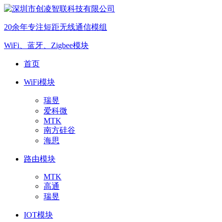
20余年专注短距无线通信模组
WiFi、蓝牙、Zigbee模块
首页
WiFi模块
瑞昱
爱科微
MTK
南方硅谷
海思
路由模块
MTK
高通
瑞昱
IOT模块