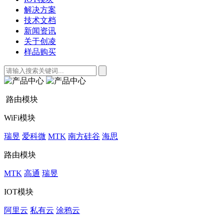
解决方案
技术文档
新闻资讯
关于创凌
样品购买
路由模块
WiFi模块
瑞昱
爱科微
MTK
南方硅谷
海思
路由模块
MTK
高通
瑞昱
IOT模块
阿里云
私有云
涂鸦云