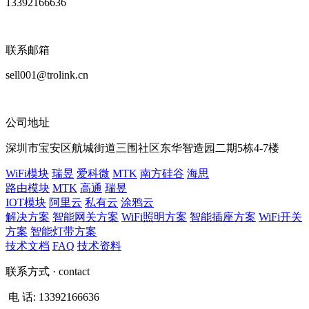
13392166636
联系邮箱
sell001@trolink.cn
公司地址
深圳市宝安区航城街道三围社区东华智造园二期5栋4-7楼
WiFi模块
瑞昱
爱科微
MTK
南方硅谷
海思
路由模块
MTK
高通
瑞昱
IOT模块
阿里云
私有云
涂鸦云
解决方案
智能网关方案
WiFi照明方案
智能插座方案
WiFi开关
方案
智能灯带方案
技术文档
FAQ
技术资料
联系方式
· contact
电 话:
13392166636