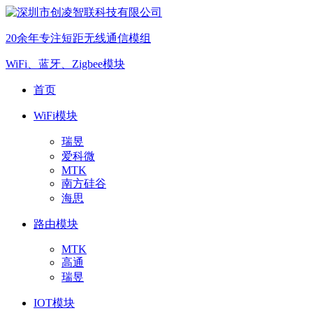
20余年专注短距无线通信模组
WiFi、蓝牙、Zigbee模块
首页
WiFi模块
瑞昱
爱科微
MTK
南方硅谷
海思
路由模块
MTK
高通
瑞昱
IOT模块