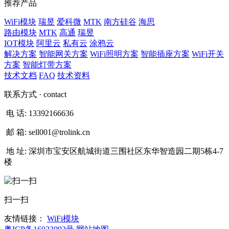
推荐产品
WiFi模块
瑞昱
爱科微
MTK
南方硅谷
海思
路由模块
MTK
高通
瑞昱
IOT模块
阿里云
私有云
涂鸦云
解决方案
智能网关方案
WiFi照明方案
智能插座方案
WiFi开关
方案
智能灯带方案
技术文档
FAQ
技术资料
联系方式
· contact
电 话:
13392166636
邮 箱:
sell001@trolink.cn
地 址:
深圳市宝安区航城街道三围社区东华智造园二期5栋4-7
楼
扫一扫
友情链接：
WiFi模块