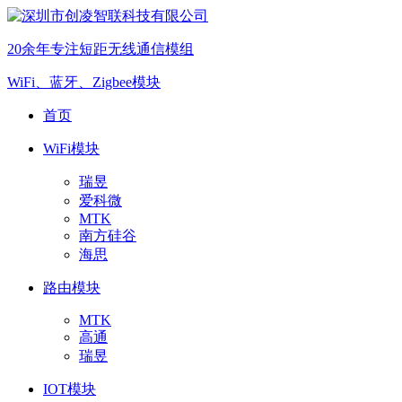
20余年专注短距无线通信模组
WiFi、蓝牙、Zigbee模块
首页
WiFi模块
瑞昱
爱科微
MTK
南方硅谷
海思
路由模块
MTK
高通
瑞昱
IOT模块