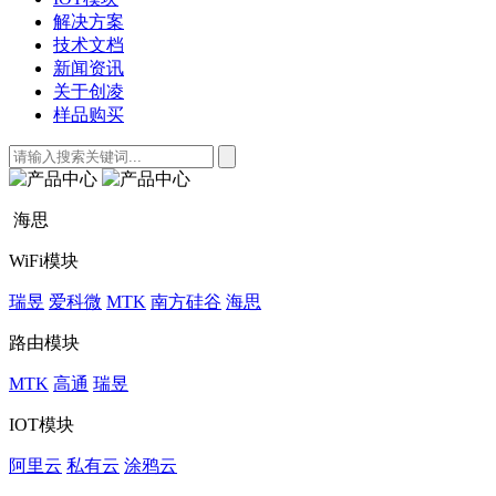
解决方案
技术文档
新闻资讯
关于创凌
样品购买
海思
WiFi模块
瑞昱
爱科微
MTK
南方硅谷
海思
路由模块
MTK
高通
瑞昱
IOT模块
阿里云
私有云
涂鸦云