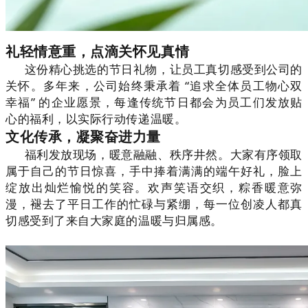
礼轻情意重，点滴关怀见真情
这份
精心挑选
的节日礼物，让员工真切感受到公司的
关怀。多年来，公司始终秉承着
“追求全体员工物心双
幸福”
的企业愿景，每逢传统节日都会为员工们发放贴
心的福利，以
实际行动传递温暖
。
文化传承，凝聚奋进力量
福利发放现场，暖意融融、秩序井然。大家有序领取
属于自己的节日惊喜，手中捧着满满的端午好礼，脸上
绽放出灿烂愉悦的笑容。欢声笑语交织，粽香暖意弥
漫，褪去了平日工作的忙碌与紧绷，每一位创凌人都真
切感受到了来自大家庭的温暖与归属感。