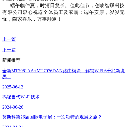
端午临仲夏，时清日复长。值此佳节，创凌智联科技
有限公司衷心祝愿全体员工及家属：端午安康，岁岁无
忧，阖家喜乐，万事顺遂！
上一篇
下一篇
新闻推荐
全新MT7981AA+MT7976DAN路由模块，解锁WiFi 6千兆新境
界！
2025-06-12
揭秘当代Wi-Fi技术
2024-06-26
莫斯科第26届国际电子展：一次独特的观展之旅？