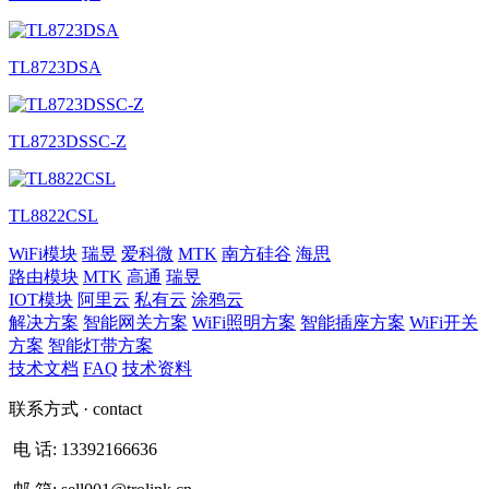
TL8723DSA
TL8723DSSC-Z
TL8822CSL
WiFi模块
瑞昱
爱科微
MTK
南方硅谷
海思
路由模块
MTK
高通
瑞昱
IOT模块
阿里云
私有云
涂鸦云
解决方案
智能网关方案
WiFi照明方案
智能插座方案
WiFi开关
方案
智能灯带方案
技术文档
FAQ
技术资料
联系方式
· contact
电 话:
13392166636