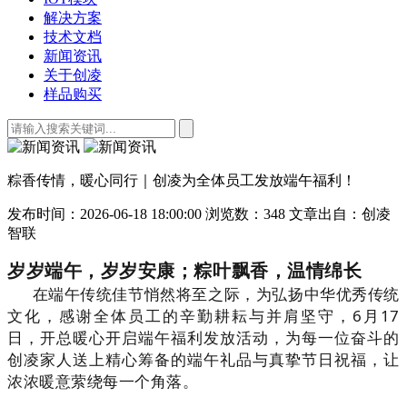
解决方案
技术文档
新闻资讯
关于创凌
样品购买
粽香传情，暖心同行｜创凌为全体员工发放端午福利！
发布时间：2026-06-18 18:00:00
浏览数：348
文章出自：创凌
智联
岁岁端午，岁岁安康；粽叶飘香，温情绵长
在端午传统佳节悄然将至之际，为弘扬中华优秀传统
文化，感谢全体员工的辛勤耕耘与并肩坚守，6月17
日，开总
暖心开启端午福利发放活动，为每一位奋斗的
创凌家人送上精心筹备的端午礼品与真挚节日祝福，让
浓浓暖意萦绕每一个角落。