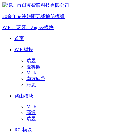
20余年专注短距无线通信模组
WiFi、蓝牙、Zigbee模块
首页
WiFi模块
瑞昱
爱科微
MTK
南方硅谷
海思
路由模块
MTK
高通
瑞昱
IOT模块