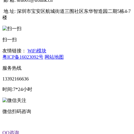
邮 箱:
sell001@trolink.cn
地 址:
深圳市宝安区航城街道三围社区东华智造园二期5栋4-7
楼
扫一扫
友情链接：
WiFi模块
粤ICP备16023092号
网站地图
服务热线
13392166636
时间:7*24小时
微信扫码咨询
QQ咨询