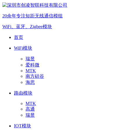
20余年专注短距无线通信模组
WiFi、蓝牙、Zigbee模块
首页
WiFi模块
瑞昱
爱科微
MTK
南方硅谷
海思
路由模块
MTK
高通
瑞昱
IOT模块