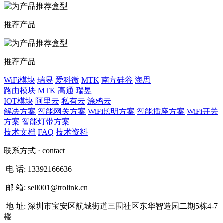
推荐产品
推荐产品
WiFi模块
瑞昱
爱科微
MTK
南方硅谷
海思
路由模块
MTK
高通
瑞昱
IOT模块
阿里云
私有云
涂鸦云
解决方案
智能网关方案
WiFi照明方案
智能插座方案
WiFi开关
方案
智能灯带方案
技术文档
FAQ
技术资料
联系方式
· contact
电 话:
13392166636
邮 箱:
sell001@trolink.cn
地 址:
深圳市宝安区航城街道三围社区东华智造园二期5栋4-7
楼