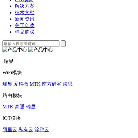
解决方案
技术文档
新闻资讯
关于创凌
样品购买
瑞昱
WiFi模块
瑞昱
爱科微
MTK
南方硅谷
海思
路由模块
MTK
高通
瑞昱
IOT模块
阿里云
私有云
涂鸦云