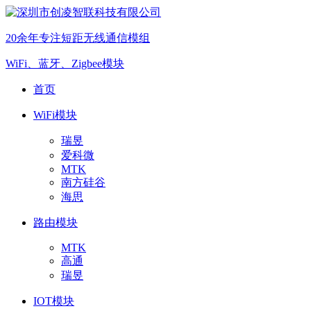
20余年专注短距无线通信模组
WiFi、蓝牙、Zigbee模块
首页
WiFi模块
瑞昱
爱科微
MTK
南方硅谷
海思
路由模块
MTK
高通
瑞昱
IOT模块