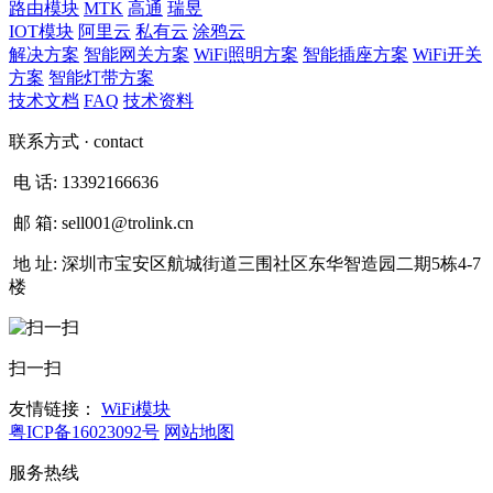
路由模块
MTK
高通
瑞昱
IOT模块
阿里云
私有云
涂鸦云
解决方案
智能网关方案
WiFi照明方案
智能插座方案
WiFi开关
方案
智能灯带方案
技术文档
FAQ
技术资料
联系方式
· contact
电 话:
13392166636
邮 箱:
sell001@trolink.cn
地 址:
深圳市宝安区航城街道三围社区东华智造园二期5栋4-7
楼
扫一扫
友情链接：
WiFi模块
粤ICP备16023092号
网站地图
服务热线