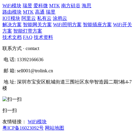
WiFi模块
瑞昱
爱科微
MTK
南方硅谷
海思
路由模块
MTK
高通
瑞昱
IOT模块
阿里云
私有云
涂鸦云
解决方案
智能网关方案
WiFi照明方案
智能插座方案
WiFi开关
方案
智能灯带方案
技术文档
FAQ
技术资料
联系方式
· contact
电 话:
13392166636
邮 箱:
sell001@trolink.cn
地 址:
深圳市宝安区航城街道三围社区东华智造园二期5栋4-7
楼
扫一扫
友情链接：
WiFi模块
粤ICP备16023092号
网站地图