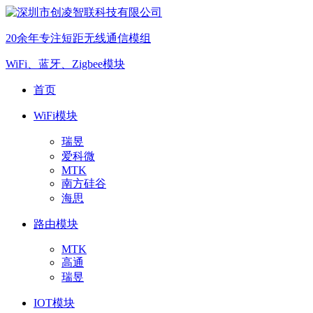
20余年专注短距无线通信模组
WiFi、蓝牙、Zigbee模块
首页
WiFi模块
瑞昱
爱科微
MTK
南方硅谷
海思
路由模块
MTK
高通
瑞昱
IOT模块