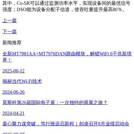
其中，Co-SR可以通过监测功率水平，实现设备间的最优信号
强度；DSO能为设备分配子信道，使吞吐量提升最高80％。
上一篇
下一篇
新闻推荐
全新MT7981AA+MT7976DAN路由模块，解锁WiFi 6千兆新境
界！
2025-06-12
揭秘当代Wi-Fi技术
2024-06-26
莫斯科第26届国际电子展：一次独特的观展之旅？
2024-04-21
凝心聚力谋突破，笃行致远启新程｜创凌召开8月业绩启动会