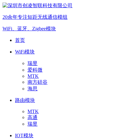
20余年专注短距无线通信模组
WiFi、蓝牙、Zigbee模块
首页
WiFi模块
瑞昱
爱科微
MTK
南方硅谷
海思
路由模块
MTK
高通
瑞昱
IOT模块