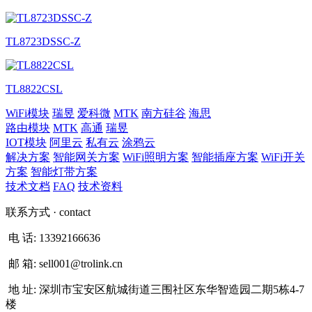
TL8723DSSC-Z
TL8822CSL
WiFi模块
瑞昱
爱科微
MTK
南方硅谷
海思
路由模块
MTK
高通
瑞昱
IOT模块
阿里云
私有云
涂鸦云
解决方案
智能网关方案
WiFi照明方案
智能插座方案
WiFi开关
方案
智能灯带方案
技术文档
FAQ
技术资料
联系方式
· contact
电 话:
13392166636
邮 箱:
sell001@trolink.cn
地 址:
深圳市宝安区航城街道三围社区东华智造园二期5栋4-7
楼