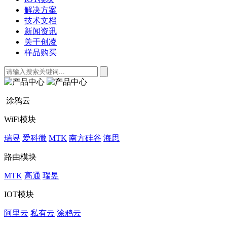
解决方案
技术文档
新闻资讯
关于创凌
样品购买
涂鸦云
WiFi模块
瑞昱
爱科微
MTK
南方硅谷
海思
路由模块
MTK
高通
瑞昱
IOT模块
阿里云
私有云
涂鸦云