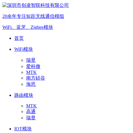
20余年专注短距无线通信模组
WiFi、蓝牙、Zigbee模块
首页
WiFi模块
瑞昱
爱科微
MTK
南方硅谷
海思
路由模块
MTK
高通
瑞昱
IOT模块