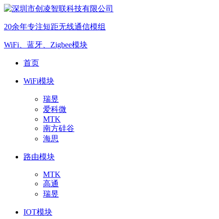
20余年专注短距无线通信模组
WiFi、蓝牙、Zigbee模块
首页
WiFi模块
瑞昱
爱科微
MTK
南方硅谷
海思
路由模块
MTK
高通
瑞昱
IOT模块