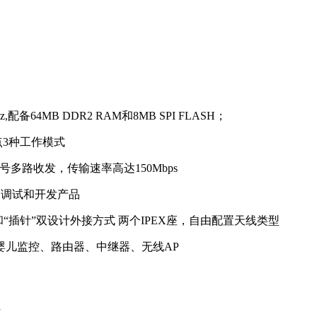
备64MB DDR2 RAM和8MB SPI FLASH；
入点3种工作模式
）架构，无线信号多路收发，传输速率高达150Mbps
便调试和开发产品
票孔”和“插针”双设计外接方式 两个IPEX座，自由配置天线类型
、婴儿监控、路由器、中继器、无线AP
1