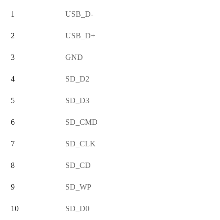
1
USB_D-
2
USB_D+
3
GND
4
SD_D2
5
SD_D3
6
SD_CMD
7
SD_CLK
8
SD_CD
9
SD_WP
10
SD_D0