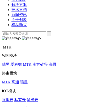
解决方案
技术文档
新闻资讯
关于创凌
样品购买
MTK
WiFi模块
瑞昱
爱科微
MTK
南方硅谷
海思
路由模块
MTK
高通
瑞昱
IOT模块
阿里云
私有云
涂鸦云