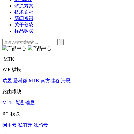
解决方案
技术文档
新闻资讯
关于创凌
样品购买
MTK
WiFi模块
瑞昱
爱科微
MTK
南方硅谷
海思
路由模块
MTK
高通
瑞昱
IOT模块
阿里云
私有云
涂鸦云