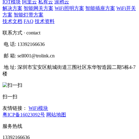
IOT模块
阿里云
私有云
涂鸦云
解决方案
智能网关方案
WiFi照明方案
智能插座方案
WiFi开关
方案
智能灯带方案
技术文档
FAQ
技术资料
联系方式
· contact
电 话:
13392166636
邮 箱:
sell001@trolink.cn
地 址:
深圳市宝安区航城街道三围社区东华智造园二期5栋4-7
楼
扫一扫
友情链接：
WiFi模块
粤ICP备16023092号
网站地图
服务热线
13392166636