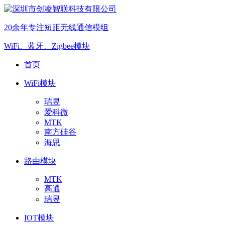
20余年专注短距无线通信模组
WiFi、蓝牙、Zigbee模块
首页
WiFi模块
瑞昱
爱科微
MTK
南方硅谷
海思
路由模块
MTK
高通
瑞昱
IOT模块