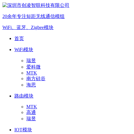
20余年专注短距无线通信模组
WiFi、蓝牙、Zigbee模块
首页
WiFi模块
瑞昱
爱科微
MTK
南方硅谷
海思
路由模块
MTK
高通
瑞昱
IOT模块