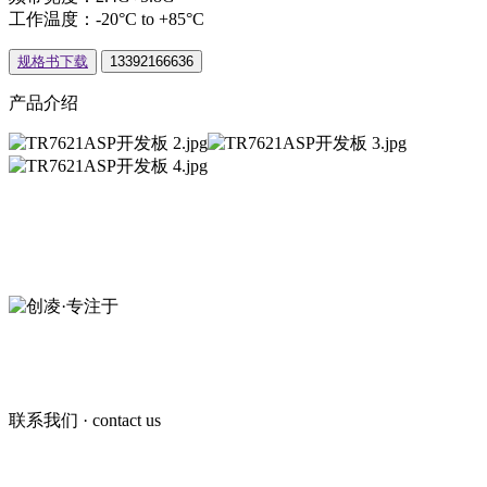
工作温度：-20°C to +85°C
规格书下载
13392166636
产品介绍
创凌智联·20年专注于
短距无线通信模组
13392166636
联系我们
· contact us