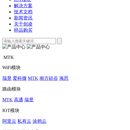
解决方案
技术文档
新闻资讯
关于创凌
样品购买
MTK
WiFi模块
瑞昱
爱科微
MTK
南方硅谷
海思
路由模块
MTK
高通
瑞昱
IOT模块
阿里云
私有云
涂鸦云